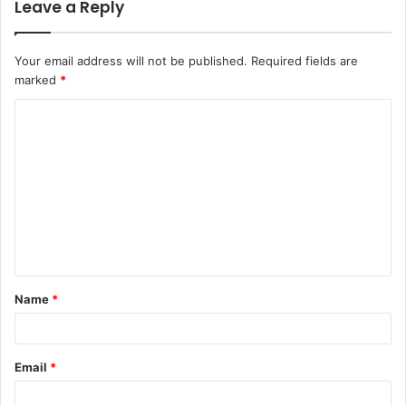
Leave a Reply
Your email address will not be published.
Required fields are
marked
*
C
o
m
m
e
n
t
Name
*
*
Email
*