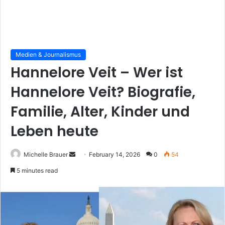
Medien & Journalismus
Hannelore Veit – Wer ist
Hannelore Veit? Biografie,
Familie, Alter, Kinder und
Leben heute
Send
Michelle Brauer
February 14, 2026
0
54
an
5 minutes read
email