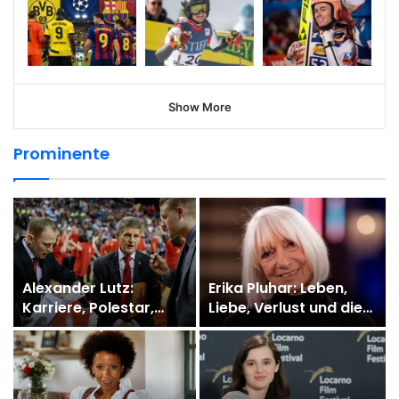
Show More
Prominente
Alexander Lutz:
Erika Pluhar: Leben,
Karriere, Polestar,
Liebe, Verlust und die
Condor und München
Kunst einer
verständlich erklärt
österreichischen
Legende