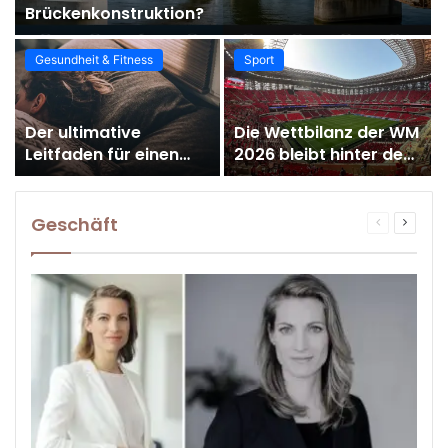
Brückenkonstruktion?
Gesundheit & Fitness
Sport
Der ultimative
Die Wettbilanz der WM
Leitfaden für einen
2026 bleibt hinter den
n
gesunden Schlaf:
Prognosen zurück
Darauf müssen Sie bei
der Wahl des Bettes
Geschäft
Previous
Next
achten
page
page