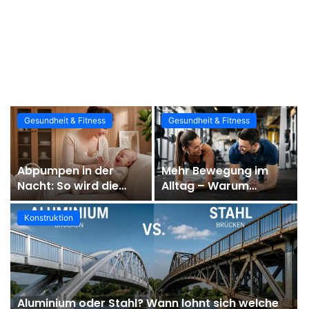
Gesundheit & Fitness
Gesundheit & Fitness
Abpumpen in der
Mehr Bewegung im
Nacht: So wird die
Alltag – Warum
Routine ruhiger und
Fitness heute
besser planbar
wichtiger ist denn je
Konstruktion
r
Aluminium oder Stahl? Wann lohnt sich welche