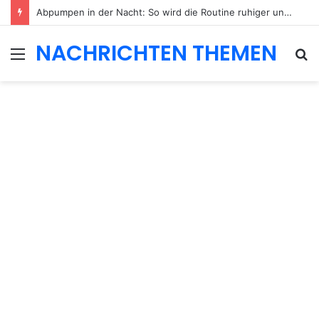
Abpumpen in der Nacht: So wird die Routine ruhiger und besser planbar
NACHRICHTEN THEMEN
Menu
S
fo