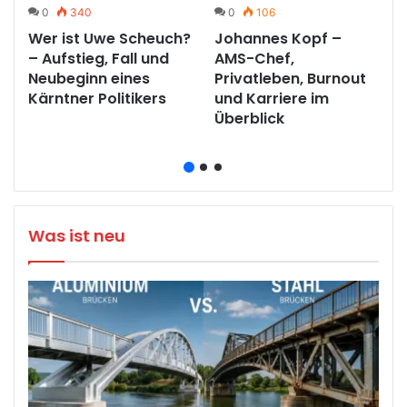
0
340
0
106
?
Wer ist Uwe Scheuch?
Johannes Kopf –
– Aufstieg, Fall und
AMS-Chef,
Neubeginn eines
Privatleben, Burnout
Kärntner Politikers
und Karriere im
Überblick
Was ist neu