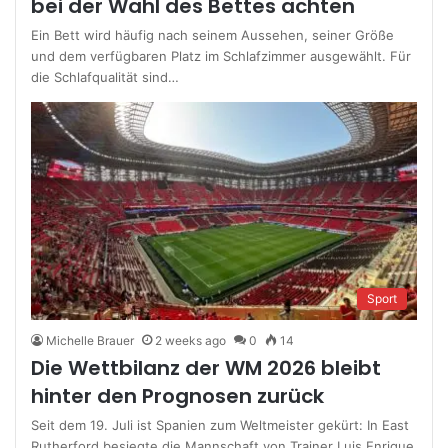
bei der Wahl des Bettes achten
Ein Bett wird häufig nach seinem Aussehen, seiner Größe
und dem verfügbaren Platz im Schlafzimmer ausgewählt. Für
die Schlafqualität sind…
Sport
Michelle Brauer
2 weeks ago
0
14
Die Wettbilanz der WM 2026 bleibt
hinter den Prognosen zurück
Seit dem 19. Juli ist Spanien zum Weltmeister gekürt: In East
Rutherford besiegte die Mannschaft von Trainer Luis Enrique