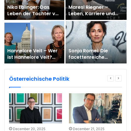
Nika Eblinger: Das
Maresi Riegner –
Leben der Tochter von
Leben, Karriere und
Arabella Kiesbauer
alle wichtigen Infos zur
t
und Florens Eblinger
österreichischen
Schauspielerin
Hannelore Veit – Wer
Sonja Romei: Die
ist Hannelore Veit?
facettenreiche
Biografie, Familie,
Schauspielerin
Alter, Kinder und
zwischen Bühne, Film
Leben heute
und Musik
Österreichische Politik
December 20, 2025
December 21, 2025