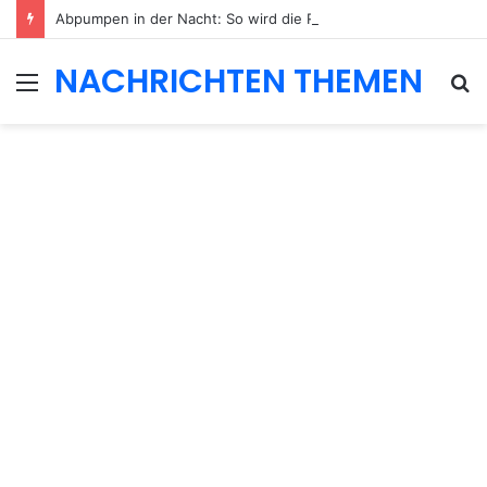
Abpumpen in der Nacht: So wird die Routine ruhiger und besser planbar
NACHRICHTEN THEMEN
Menu
S
fo