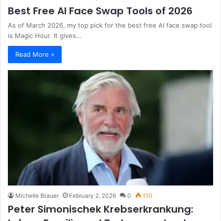
Best Free AI Face Swap Tools of 2026
As of March 2026, my top pick for the best free AI face swap tool
is Magic Hour. It gives…
Read More »
Michelle Brauer
February 2, 2026
0
110
Peter Simonischek Krebserkrankung: