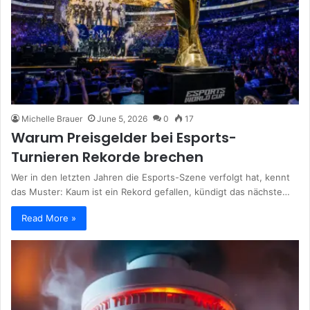
Michelle Brauer
June 5, 2026
0
17
Warum Preisgelder bei Esports-
Turnieren Rekorde brechen
Wer in den letzten Jahren die Esports-Szene verfolgt hat, kennt
das Muster: Kaum ist ein Rekord gefallen, kündigt das nächste…
Read More »