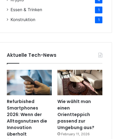
4
Essen & Trinken
1
Konstruktion
1
Aktuelle Tech-News
Refurbished
Wie wählt man
Smartphones
einen
2026: Wenn der
Orientteppich
Alltagsnutzen die
passend zur
Innovation
Umgebung aus?
überholt
February 11, 2026