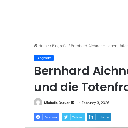
Home
/
Biografie
/
Bernhard Aichner – Leben, Büch
Biografie
Bernhard Aichn
und die Totenf
Send
Michelle Brauer
February 3, 2026
an
email
Facebook
Twitter
LinkedIn