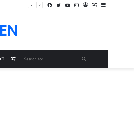
Facebook
Twitter
YouTube
Instagram
Log
Random
Sidebar
In
Article
EN
Random
Search
KT
Article
for