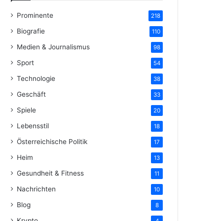
Prominente
218
Biografie
110
Medien & Journalismus
98
Sport
54
Technologie
38
Geschäft
33
Spiele
20
Lebensstil
18
Österreichische Politik
17
Heim
13
Gesundheit & Fitness
11
Nachrichten
10
Blog
8
Krypto