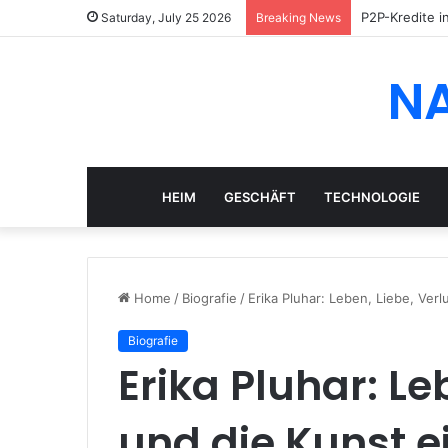
P2P-Kredite i
Saturday, July 25 2026
Breaking News
N
HEIM
GESCHÄFT
TECHNOLOGIE
Home
/
Biografie
/
Erika Pluhar: Leben, Liebe, Ver
Biografie
Erika Pluhar: Le
und die Kunst e