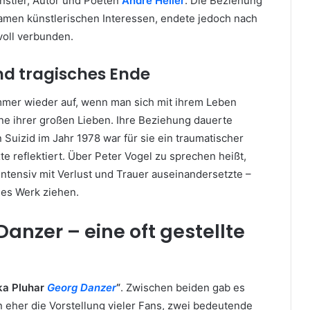
nstler, Autor und Poeten
André Heller
. Die Beziehung
samen künstlerischen Interessen, endete jedoch nach
voll verbunden.
nd tragisches Ende
mmer wieder auf, wenn man sich mit ihrem Leben
ne ihrer großen Lieben. Ihre Beziehung dauerte
 Suizid im Jahr 1978 war für sie ein traumatischer
te reflektiert. Über Peter Vogel zu sprechen heißt,
 intensiv mit Verlust und Trauer auseinandersetzte –
hes Werk ziehen.
anzer – eine oft gestellte
ika Pluhar
Georg Danzer
“
. Zwischen beiden gab es
n eher die Vorstellung vieler Fans, zwei bedeutende