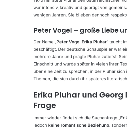
1970 heiratete Pluhar den österreichischen Kü
war intensiv, kreativ und geprägt von gemein
wenigen Jahren. Sie blieben dennoch respekt
Peter Vogel – große Liebe u
Der Name
„Peter Vogel Erika Pluhar“
taucht i
beschäftigt. Der deutsche Schauspieler war ei
mehrere Jahre und prägte Pluhar zutiefst. Sein
Einschnitt und wurde später in vielen ihrer Tex
über eine Zeit zu sprechen, in der Pluhar sich
Themen, die sich durch ihr späteres literarisc
Erika Pluhar und Georg D
Frage
Immer wieder findet sich die Suchanfrage
„Er
jedoch
keine romantische Beziehung
, sonder