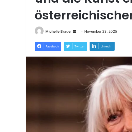
österreichisch
Send
Michelle Brauer
November 23, 2025
an
email
Facebook
Twitter
LinkedIn