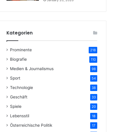
January 20, 2026
Kategorien
Prominente
218
Biografie
110
Medien & Journalismus
98
Sport
54
Technologie
38
Geschäft
33
Spiele
20
Lebensstil
18
Österreichische Politik
17