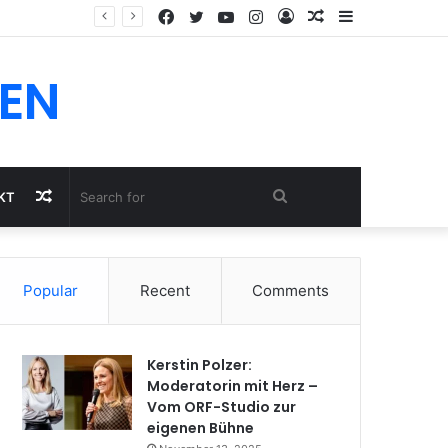
Facebook
Twitter
YouTube
Instagram
Log
Random
Sidebar
In
Article
EN
Random
Search
KT
Article
for
Popular
Recent
Comments
Kerstin Polzer:
Moderatorin mit Herz –
Vom ORF-Studio zur
eigenen Bühne