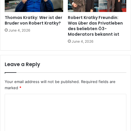
Thomas Kratky: Wer ist der
Robert Kratky Freundin:
Bruder von Robert Kratky?
Was über das Privatleben
des beliebten Ö3-
June 4, 2026
Moderators bekannt ist
June 4, 2026
Leave a Reply
Your email address will not be published.
Required fields are
marked
*
C
o
m
m