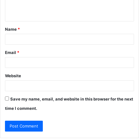
e
n
t
Name
*
*
Email
*
Website
Save my name, email, and website in this browser for the next
time I comment.