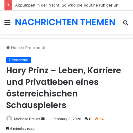
Abpumpen in der Nacht: So wird die Routine ruhiger und besser planbar
NACHRICHTEN THEMEN
Menu
S
fo
Home
/
Prominente
Prominente
Hary Prinz – Leben, Karriere
und Privatleben eines
österreichischen
Schauspielers
Send
Michelle Brauer
February 3, 2026
0
54
an
4 minutes read
email