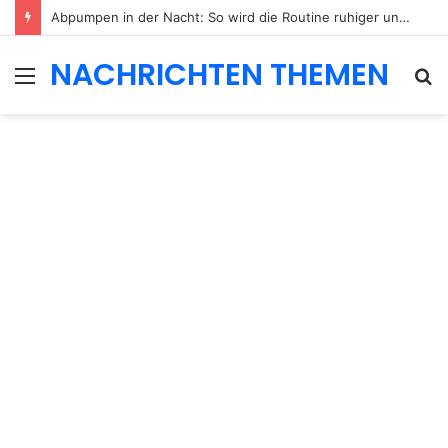
Abpumpen in der Nacht: So wird die Routine ruhiger und besser planbar
NACHRICHTEN THEMEN
Menu
S
fo