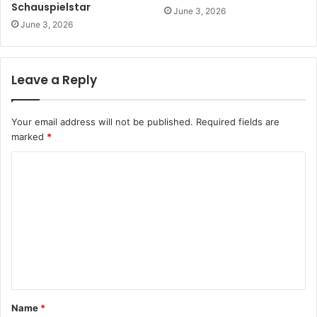
Schauspielstar
June 3, 2026
June 3, 2026
Leave a Reply
Your email address will not be published.
Required fields are
marked
*
C
o
m
m
e
n
t
Name
*
*