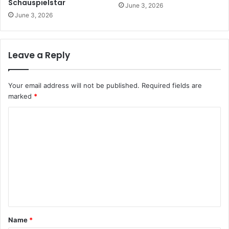
Schauspielstar
June 3, 2026
June 3, 2026
Leave a Reply
Your email address will not be published.
Required fields are
marked
*
C
o
m
m
e
n
t
Name
*
*