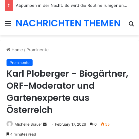
Abpumpen in der Nacht: So wird die Routine ruhiger und besser planbar
NACHRICHTEN THEMEN
Menu
S
fo
Home
/
Prominente
Prominente
Karl Ploberger – Biogärtner,
ORF-Moderator und
Gartenexperte aus
Österreich
Send
Michelle Brauer
February 17, 2026
0
55
an
4 minutes read
email