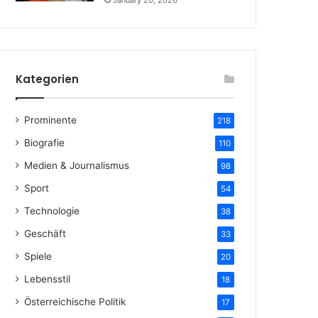
January 20, 2026
Kategorien
Prominente
218
Biografie
110
Medien & Journalismus
98
Sport
54
Technologie
38
Geschäft
33
Spiele
20
Lebensstil
18
Österreichische Politik
17