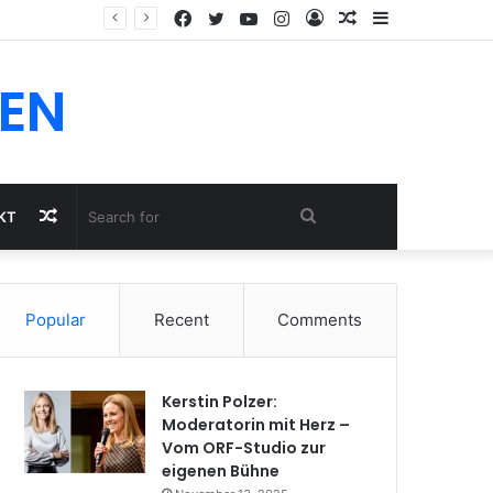
Facebook
Twitter
YouTube
Instagram
Log
Random
Sidebar
In
Article
EN
Random
Search
KT
Article
for
Popular
Recent
Comments
Kerstin Polzer:
Moderatorin mit Herz –
Vom ORF-Studio zur
eigenen Bühne