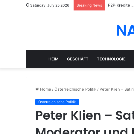
P2P-Kredite i
Saturday, July 25 2026
Breaking News
N
HEIM
GESCHÄFT
TECHNOLOGIE
Home
/
Österreichische Politik
/
Peter Klien – Sati
Österreichische Politik
Peter Klien – Sa
Moderator und 