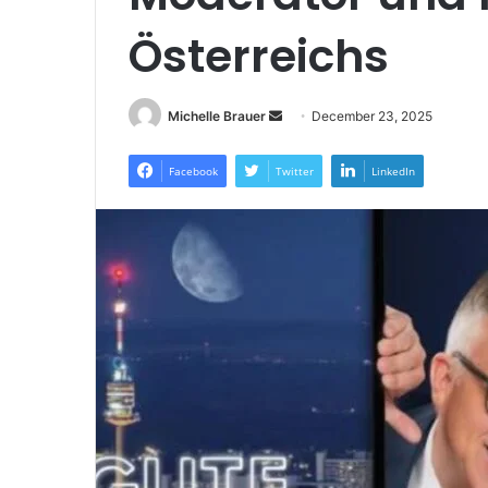
Österreichs
Send
Michelle Brauer
December 23, 2025
an
email
Facebook
Twitter
LinkedIn