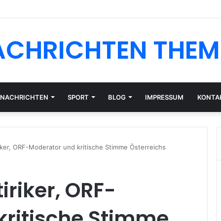
n CHF oder EUR: Währungsrisiko für Schweizer Anleger
ACHRICHTEN THEM
NACHRICHTEN
SPORT
BLOG
IMPRESSUM
KONTA
riker, ORF-Moderator und kritische Stimme Österreichs
tiriker, ORF-
kritische Stimme