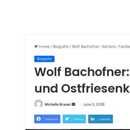
Home
/
Biografie
/
Wolf Bachofner: Karriere, Famili
Biografie
Wolf Bachofner: 
und Ostfriesenk
Send
Michelle Brauer
June 3, 2026
an
email
Facebook
Twitter
LinkedIn