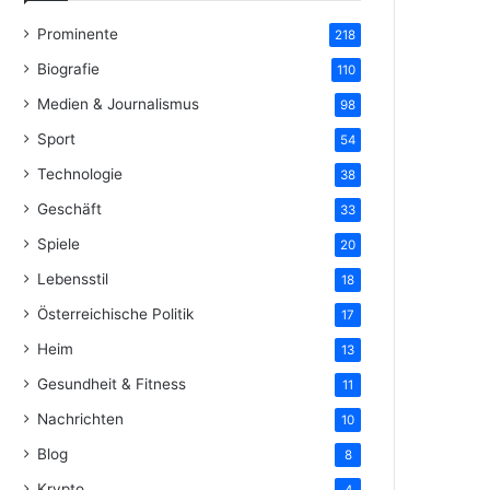
Prominente
218
Biografie
110
Medien & Journalismus
98
Sport
54
Technologie
38
Geschäft
33
Spiele
20
Lebensstil
18
Österreichische Politik
17
Heim
13
Gesundheit & Fitness
11
Nachrichten
10
Blog
8
Krypto