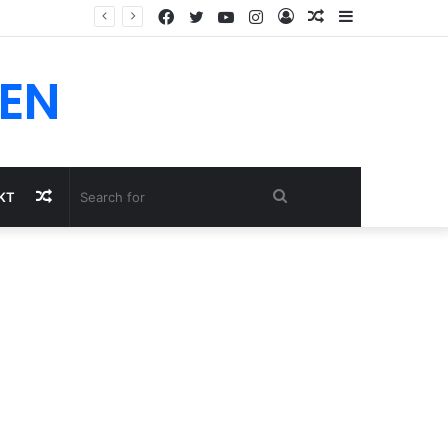
Facebook
Twitter
YouTube
Instagram
Log
Random
Sidebar
In
Article
EN
Random
Search
KT
Article
for