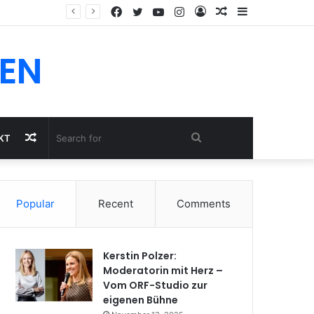
Facebook
Twitter
YouTube
Instagram
Log
Random
Sidebar
In
Article
EN
Random
Search
KT
Article
for
Popular
Recent
Comments
Kerstin Polzer:
Moderatorin mit Herz –
Vom ORF-Studio zur
eigenen Bühne