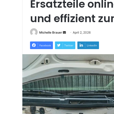
Ersatzteile onli
und effizient z
Send
Michelle Brauer
April 2, 2026
an
email
Facebook
Twitter
LinkedIn