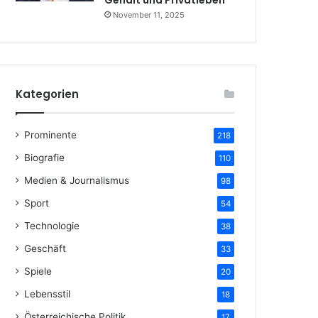
Gehalt und Privatleben
November 11, 2025
Kategorien
Prominente
218
Biografie
110
Medien & Journalismus
98
Sport
54
Technologie
38
Geschäft
33
Spiele
20
Lebensstil
18
Österreichische Politik
17