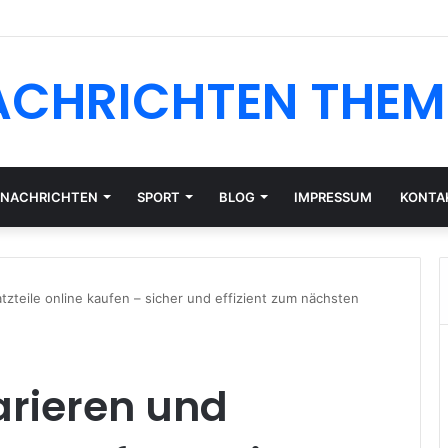
der Nacht: So wird die Routine ruhiger und besser planbar
ACHRICHTEN THEM
NACHRICHTEN
SPORT
BLOG
IMPRESSUM
KONTA
tzteile online kaufen – sicher und effizient zum nächsten
arieren und