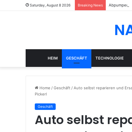
Abpumpen in 
Saturday, August 8 2026
Breaking News
N
HEIM
GESCHÄFT
TECHNOLOGIE
Home
/
Geschäft
/
Auto selbst reparieren und Ersa
Pickerl
Geschäft
Auto selbst rep