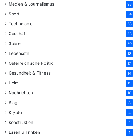
Medien & Journalismus
98
Sport
54
Technologie
38
Geschäft
33
Spiele
20
Lebensstil
18
Österreichische Politik
17
Gesundheit & Fitness
14
Heim
13
Nachrichten
10
Blog
8
Krypto
4
Konstruktion
2
Essen & Trinken
1