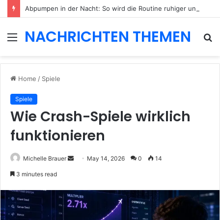
Abpumpen in der Nacht: So wird die Routine ruhiger und besser planbar
NACHRICHTEN THEMEN
Menu
S
fo
Home
/
Spiele
Spiele
Wie Crash-Spiele wirklich
funktionieren
Send
Michelle Brauer
May 14, 2026
0
14
an
3 minutes read
email