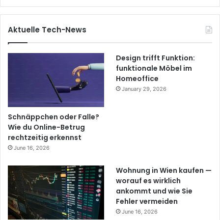
Aktuelle Tech-News
Design trifft Funktion:
funktionale Möbel im
Homeoffice
January 29, 2026
Schnäppchen oder Falle?
Wie du Online-Betrug
rechtzeitig erkennst
June 16, 2026
Wohnung in Wien kaufen —
worauf es wirklich
ankommt und wie Sie
Fehler vermeiden
June 16, 2026