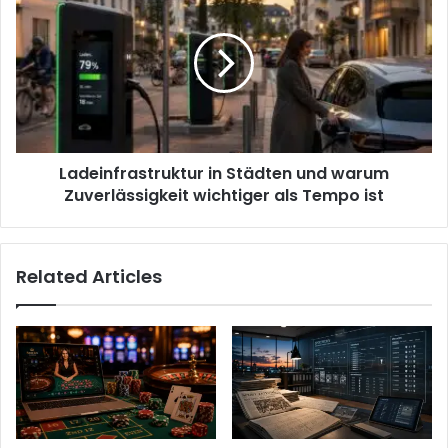
Ladeinfrastruktur in Städten und warum
Zuverlässigkeit wichtiger als Tempo ist
Related Articles