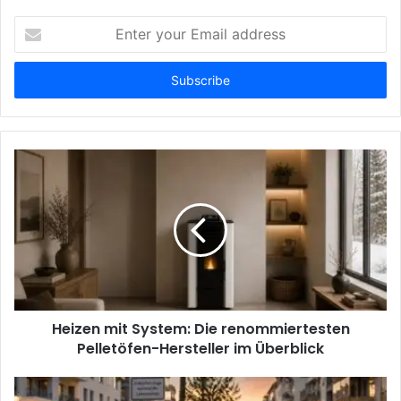
Enter
your
Email
address
Heizen mit System: Die renommiertesten
Pelletöfen-Hersteller im Überblick