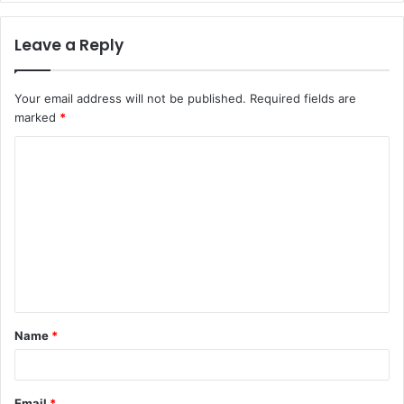
Leave a Reply
Your email address will not be published.
Required fields are
marked
*
C
o
m
m
e
n
t
Name
*
*
Email
*