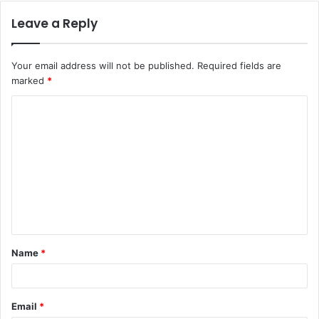
Leave a Reply
Your email address will not be published.
Required fields are
marked
*
C
o
m
m
e
n
t
Name
*
*
Email
*