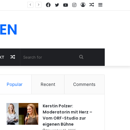
Facebook
Twitter
YouTube
Instagram
Log
Random
Sidebar
In
Article
EN
Random
Search
KT
Article
for
Popular
Recent
Comments
Kerstin Polzer:
Moderatorin mit Herz –
Vom ORF-Studio zur
eigenen Bühne