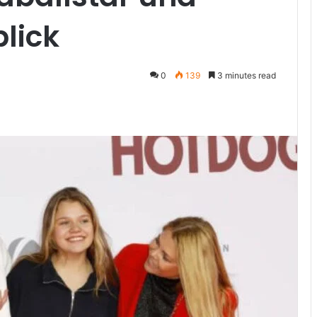
lick
0
139
3 minutes read