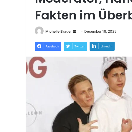
Fakten im Überb
Send
Michelle Brauer
December 19, 2025
an
email
Facebook
Twitter
LinkedIn