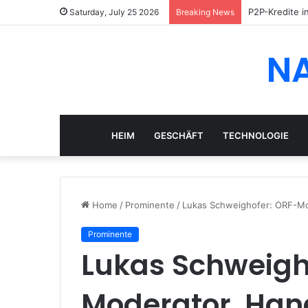
P2P-Kredite i
Saturday, July 25 2026
Breaking News
N
HEIM
GESCHÄFT
TECHNOLOGIE
Home
/
Prominente
/
Lukas Schweighofer: ORF-Mod
Prominente
Lukas Schweigh
Moderator, Han