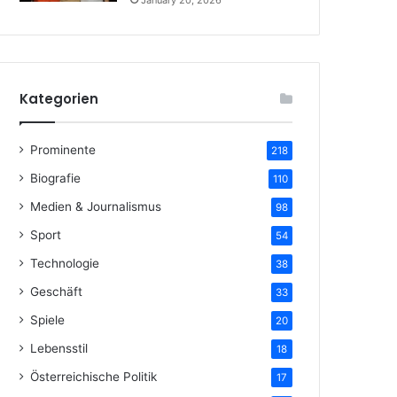
January 20, 2026
Kategorien
Prominente
218
Biografie
110
Medien & Journalismus
98
Sport
54
Technologie
38
Geschäft
33
Spiele
20
Lebensstil
18
Österreichische Politik
17