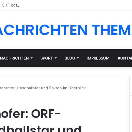
n CHF oder EUR: Währungsrisiko für Schweizer Anleger
ACHRICHTEN THEM
NACHRICHTEN
SPORT
BLOG
IMPRESSUM
KONTA
erator, Handballstar und Fakten im Überblick
ofer: ORF-
dballstar und