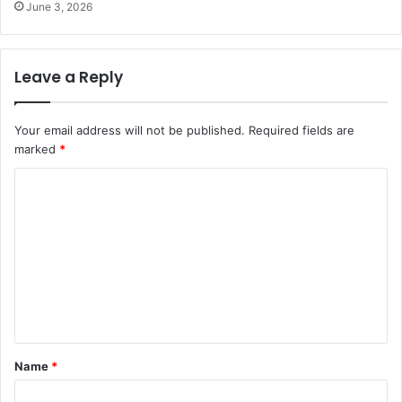
June 3, 2026
Leave a Reply
Your email address will not be published.
Required fields are
marked
*
C
o
m
m
e
n
t
Name
*
*