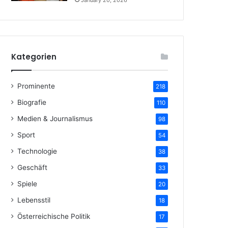
January 20, 2026
Kategorien
Prominente
218
Biografie
110
Medien & Journalismus
98
Sport
54
Technologie
38
Geschäft
33
Spiele
20
Lebensstil
18
Österreichische Politik
17