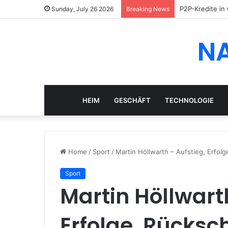
P2P-Kredite in
Sunday, July 26 2026
Breaking News
N
HEIM
GESCHÄFT
TECHNOLOGIE
Home
/
Sport
/
Martin Höllwarth – Aufstieg, Erfo
Sport
Martin Höllwart
Erfolge, Rücksc