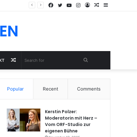
Facebook
Twitter
YouTube
Instagram
Log
Random
Sidebar
In
Article
EN
Random
Search
KT
Article
for
Popular
Recent
Comments
Kerstin Polzer:
Moderatorin mit Herz –
Vom ORF-Studio zur
eigenen Bühne