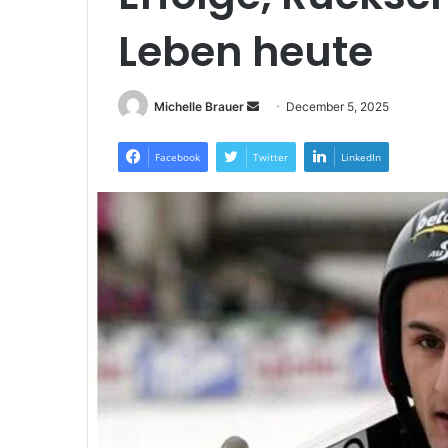
Leben heute
Send
Michelle Brauer
December 5, 2025
an
email
Facebook
Twitter
LinkedIn