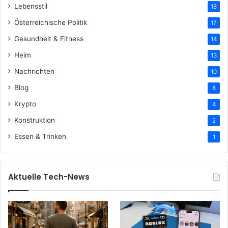
Lebensstil
18
Österreichische Politik
17
Gesundheit & Fitness
14
Heim
13
Nachrichten
10
Blog
8
Krypto
4
Konstruktion
2
Essen & Trinken
1
Aktuelle Tech-News