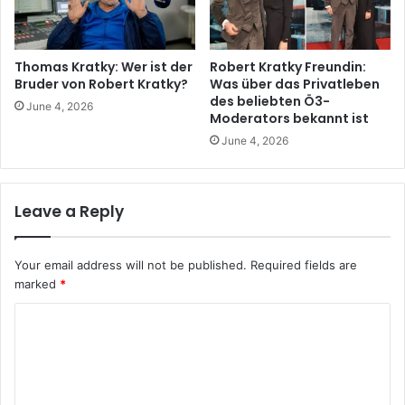
Thomas Kratky: Wer ist der
Robert Kratky Freundin:
Bruder von Robert Kratky?
Was über das Privatleben
des beliebten Ö3-
June 4, 2026
Moderators bekannt ist
June 4, 2026
Leave a Reply
Your email address will not be published.
Required fields are
marked
*
C
o
m
m