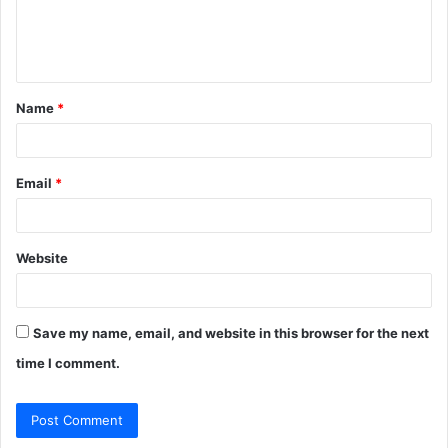
e
n
t
Name
*
*
Email
*
Website
Save my name, email, and website in this browser for the next
time I comment.