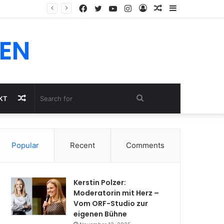
Facebook
Twitter
YouTube
Instagram
Log
Random
Sidebar
In
Article
EN
Random
Search
KT
Article
for
Popular
Recent
Comments
Kerstin Polzer:
Moderatorin mit Herz –
Vom ORF-Studio zur
eigenen Bühne