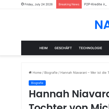
P2P-Kredite in 
Friday, July 24 2026
Breaking News
N
HEIM
GESCHÄFT
TECHNOLOGIE
Home
/
Biografie
/
Hannah Niavarani – Wer ist die 
Biografie
Hannah Niavaran
Tochter von Mic