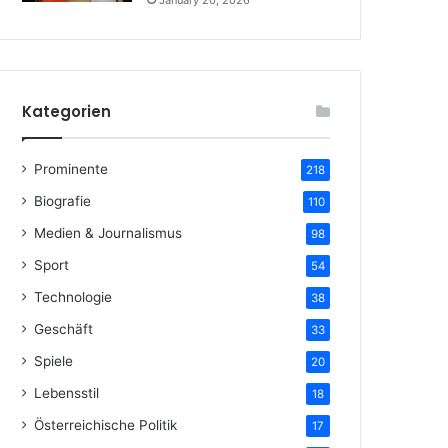
January 20, 2026
Kategorien
Prominente
218
Biografie
110
Medien & Journalismus
98
Sport
54
Technologie
38
Geschäft
33
Spiele
20
Lebensstil
18
Österreichische Politik
17