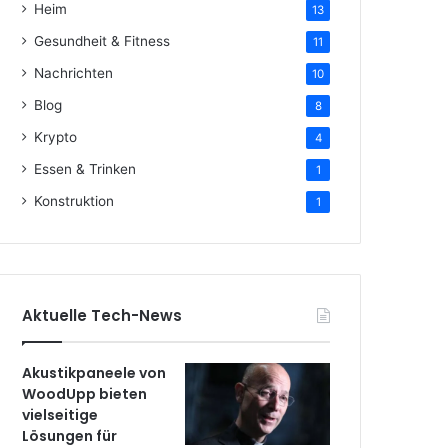
Heim
13
Gesundheit & Fitness
11
Nachrichten
10
Blog
8
Krypto
4
Essen & Trinken
1
Konstruktion
1
Aktuelle Tech-News
Akustikpaneele von
WoodUpp bieten
vielseitige
Lösungen für