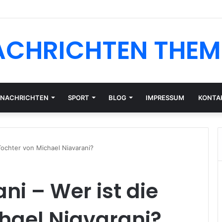
CHF oder EUR: Währungsrisiko für Schweizer Anleger
ACHRICHTEN THEM
NACHRICHTEN
SPORT
BLOG
IMPRESSUM
KONTA
Tochter von Michael Niavarani?
i – Wer ist die
hael Niavarani?