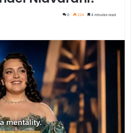
0
224
4 minutes read