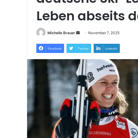
Leben abseits d
Send
Michelle Brauer
November 7, 2025
an
email
Facebook
Twitter
LinkedIn