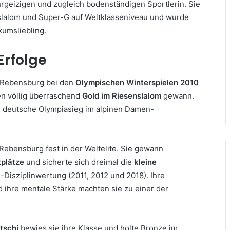
hrgeizigen und zugleich bodenständigen Sportlerin. Sie
slalom und Super-G auf Weltklasseniveau und wurde
kumsliebling.
Erfolge
ia Rebensburg bei den
Olympischen Winterspielen 2010
ren völlig überraschend
Gold im Riesenslalom
gewann.
te deutsche Olympiasieg im alpinen Damen-
 Rebensburg fest in der Weltelite. Sie gewann
plätze
und sicherte sich dreimal die
kleine
Disziplinwertung (2011, 2012 und 2018). Ihre
d ihre mentale Stärke machten sie zu einer der
tschi
bewies sie ihre Klasse und holte Bronze im