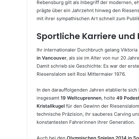
Rebensburg gilt als Inbegriff der modernen, e
prägte über ein Jahrzehnt hinweg den Riesen
mit ihrer sympathischen Art schnell zum Publi
Sportliche Karriere und 
Ihr internationaler Durchbruch gelang Viktor
in Vancouver
, als sie im Alter von nur 20 Jah
Damit schrieb sie Geschichte: Es war der ers
Riesenslalom seit Rosi Mittermaier 1976.
In den darauffolgenden Jahren etablierte sich
insgesamt
19 Weltcuprennen
, holte
49 Podest
Kristallkugel
für den Gewinn der Riesenslalom-
technische Präzision, ihr sauberes Carving un
konstantesten Fahrerinnen ihrer Generation.
Auch bei den
Olympischen Spielen 2014 in So