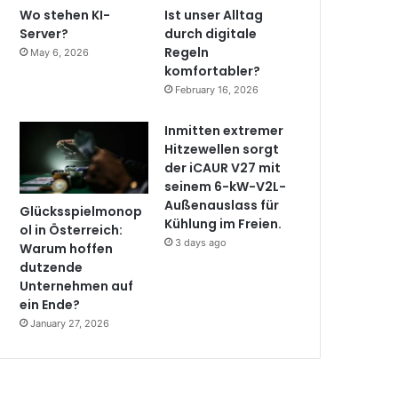
Wo stehen KI-
Ist unser Alltag
Server?
durch digitale
Regeln
May 6, 2026
komfortabler?
February 16, 2026
Inmitten extremer
Hitzewellen sorgt
der iCAUR V27 mit
seinem 6-kW-V2L-
Außenauslass für
Glücksspielmonop
Kühlung im Freien.
ol in Österreich:
3 days ago
Warum hoffen
dutzende
Unternehmen auf
ein Ende?
January 27, 2026