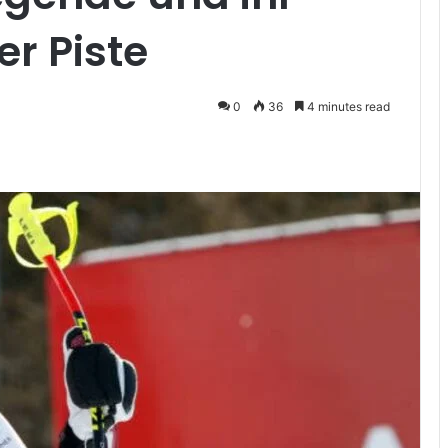
er Piste
0
36
4 minutes read