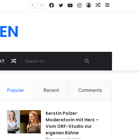
Facebook
Twitter
YouTube
Instagram
Log
Random
Sidebar
In
Article
EN
Random
Search
KT
Article
for
Popular
Recent
Comments
Kerstin Polzer:
Moderatorin mit Herz –
Vom ORF-Studio zur
eigenen Bühne