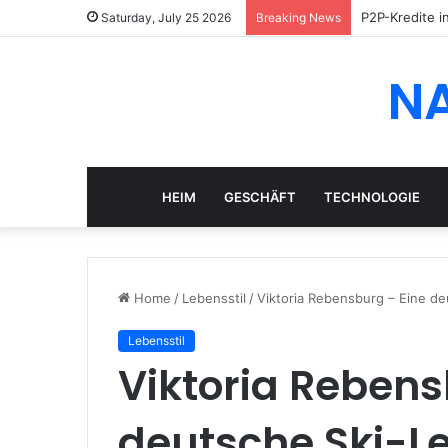
P2P-Kredite i
Saturday, July 25 2026
Breaking News
N
HEIM
GESCHÄFT
TECHNOLOGIE
Home
/
Lebensstil
/
Viktoria Rebensburg – Eine de
Lebensstil
Viktoria Rebens
deutsche Ski-L