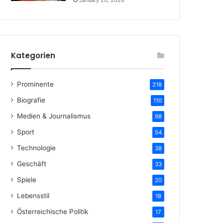
January 20, 2026
Kategorien
Prominente
218
Biografie
110
Medien & Journalismus
98
Sport
54
Technologie
38
Geschäft
33
Spiele
20
Lebensstil
18
Österreichische Politik
17