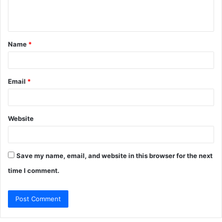
e
n
t
Name
*
*
Email
*
Website
Save my name, email, and website in this browser for the next
time I comment.