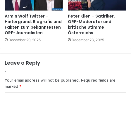
Armin Wolf Twitter –
Peter Klien – Satiriker,
Hintergrund, Biografie und
ORF-Moderator und
Fakten zum bekanntesten
kritische Stimme
ORF-Journalisten
Österreichs
December 29, 2025
December 23, 2025
Leave a Reply
Your email address will not be published.
Required fields are
marked
*
C
o
m
m