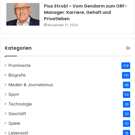
Pius Strobl – Vom Gendarm zum ORF-
Manager: Karriere, Gehalt und
Privatleben
November 11, 2025
Kategorien
Prominente
218
Biografie
110
Medien & Journalismus
98
Sport
54
Technologie
38
Geschäft
33
Spiele
20
Lebensstil
18