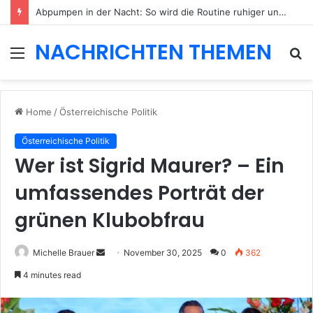
Abpumpen in der Nacht: So wird die Routine ruhiger und besser planbar
NACHRICHTEN THEMEN
Menu
S
fo
Home
/
Österreichische Politik
Österreichische Politik
Wer ist Sigrid Maurer? – Ein
umfassendes Porträt der
grünen Klubobfrau
Send
Michelle Brauer
November 30, 2025
0
362
an
4 minutes read
email