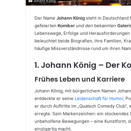
Johann König
Der Name
Johann König
steht in Deutschland 
gefeierten
Komiker
und den bekannten
Galeri
Lebenswege, Erfolge und Herausforderungen u
beleuchtet beide Biografien, ihre Familien, Kr
häufige Missverständnisse rund um ihren Nam
1. Johann König – Der K
Frühes Leben und Karriere
Johann König, mit bürgerlichem Namen Johann
entdeckte er seine
Leidenschaft für Humor
, P
er durch Auftritte im „Quatsch Comedy Club“,
erregte. Sein Markenzeichen: ein stockendes
unbeholfene Bewegungen – eine Kunstform, die
einzigartig macht.