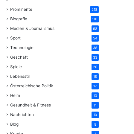
Prominente
218
Biografie
110
Medien & Journalismus
98
Sport
54
Technologie
38
Geschäft
33
Spiele
20
Lebensstil
18
Österreichische Politik
17
Heim
13
Gesundheit & Fitness
11
Nachrichten
10
Blog
8
Krypto