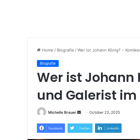
Home
/
Biografie
/
Wer ist Johann König? – Komiker
Biografie
Wer ist Johann 
und Galerist im
Send
Michelle Brauer
October 23, 2025
an
email
Facebook
Twitter
LinkedIn