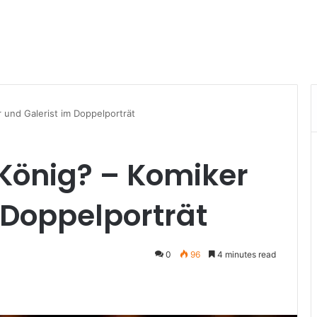
 und Galerist im Doppelporträt
König? – Komiker
 Doppelporträt
0
96
4 minutes read