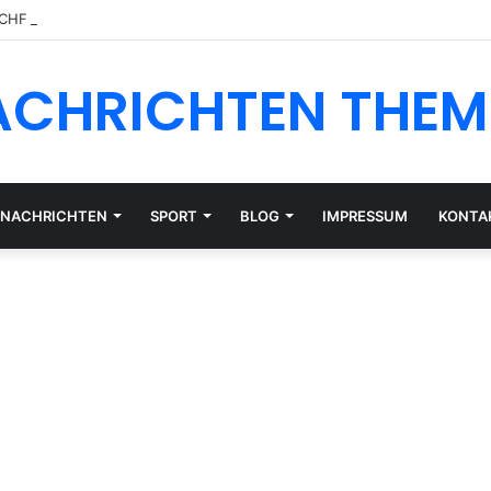
 CHF oder EUR: Währungsrisiko für Schweizer Anleger
ACHRICHTEN THEM
NACHRICHTEN
SPORT
BLOG
IMPRESSUM
KONTA