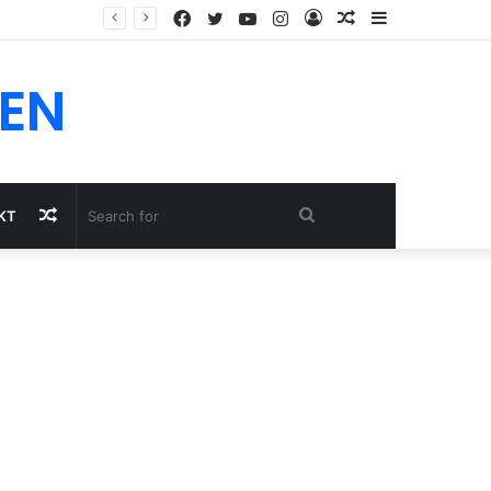
Facebook
Twitter
YouTube
Instagram
Log
Random
Sidebar
In
Article
EN
Random
Search
KT
Article
for